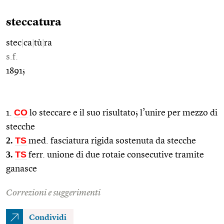
steccatura
stec
|
ca
|
tù
|
ra
s.f.
1891;
CO
1.
lo steccare e il suo risultato; l’unire per mezzo di
stecche
2.
TS
med. fasciatura rigida sostenuta da stecche
3.
TS
ferr. unione di due rotaie consecutive tramite
ganasce
Correzioni e suggerimenti
Condividi