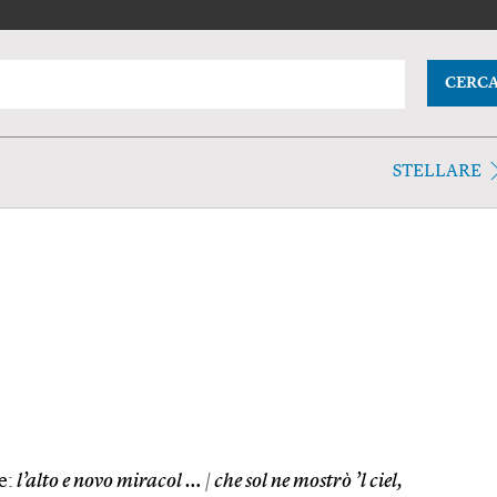
CERC
STELLARE
e:
l’alto e novo miracol …
|
che sol ne mostrò ’l ciel,