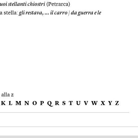
oi stellanti chiostri
(Petrarca)
 stella:
gli restava, … il carro
|
da guerra e le
 alla z
K
L
M
N
O
P
Q
R
S
T
U
V
W
X
Y
Z