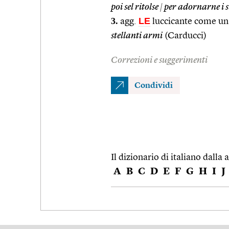
poi sel ritolse
|
per adornarne i su
3.
LE
agg.
luccicante come una
stellanti armi
(Carducci)
Correzioni e suggerimenti
Condividi
Il dizionario di italiano dalla a
A
B
C
D
E
F
G
H
I
J