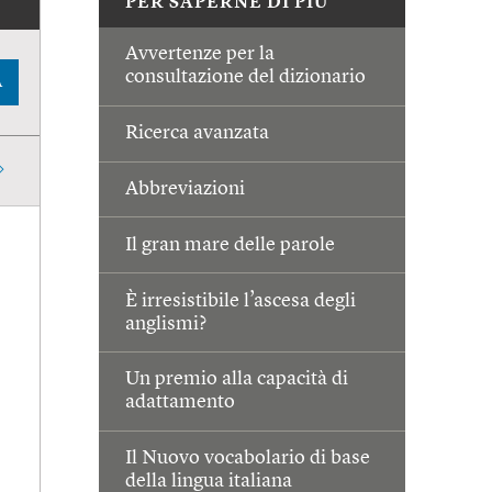
PER SAPERNE DI PIÙ
Avvertenze per la
consultazione del dizionario
A
Ricerca avanzata
Abbreviazioni
Il gran mare delle parole
È irresistibile l’ascesa degli
anglismi?
Un premio alla capacità di
adattamento
Il Nuovo vocabolario di base
della lingua italiana