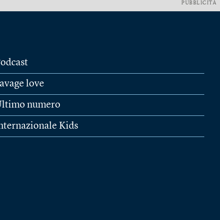
PUBBLICITÀ
odcast
avage love
ltimo numero
nternazionale Kids