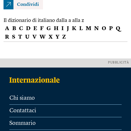
Condividi
Il dizionario di italiano dalla a alla z
A
B
C
D
E
F
G
H
I
J
K
L
M
N
O
P
Q
R
S
T
U
V
W
X
Y
Z
PUBBLICITÀ
Chi siamo
Contattaci
Sommario