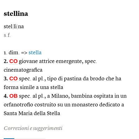
stellina
stel
|
lì
|
na
s.f.
1. dim. =>
stella
2.
CO
giovane attrice emergente, spec.
cinematografica
3.
CO
spec. al pl., tipo di pastina da brodo che ha
forma simile a una stella
4.
OB
spec. al pl., a Milano, bambina ospitata in un
orfanotrofio costruito su un monastero dedicato a
Santa Maria della Stella
Correzioni e suggerimenti