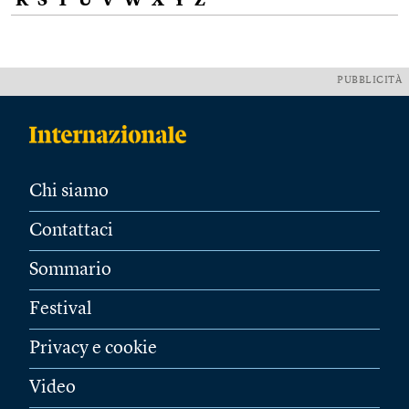
R
S
T
U
V
W
X
Y
Z
PUBBLICITÀ
Chi siamo
Contattaci
Sommario
Festival
Privacy e cookie
Video