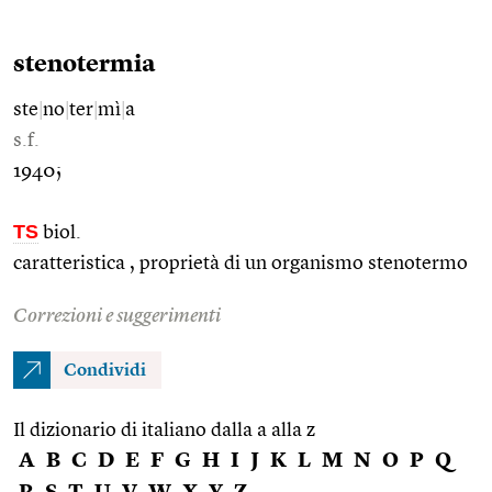
stenotermia
ste
|
no
|
ter
|
mì
|
a
s.f.
1940;
TS
biol.
caratteristica , proprietà di un organismo stenotermo
Correzioni e suggerimenti
Condividi
Il dizionario di italiano dalla a alla z
A
B
C
D
E
F
G
H
I
J
K
L
M
N
O
P
Q