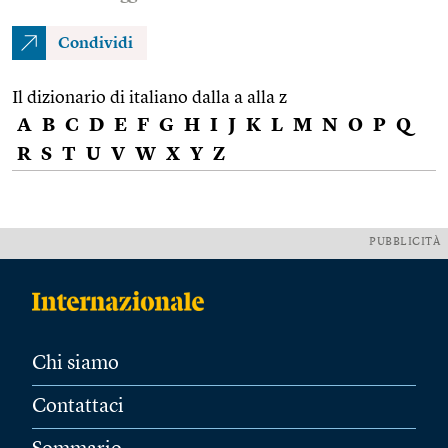
Condividi
Il dizionario di italiano dalla a alla z
A
B
C
D
E
F
G
H
I
J
K
L
M
N
O
P
Q
R
S
T
U
V
W
X
Y
Z
PUBBLICITÀ
Chi siamo
Contattaci