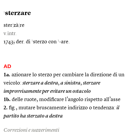
sterzare
1
ster
|
zà
|
re
v.intr.
1
1
1743; der. di
sterzo con
-are.
AD
1a.
azionare lo sterzo per cambiare la direzione di un
veicolo:
sterzare a destra
,
a sinistra
,
sterzare
improvvisamente per evitare un ostacolo
1b.
delle ruote, modificare l’angolo rispetto all’asse
2.
fig., mutare bruscamente indirizzo o tendenza:
il
partito ha sterzato a destra
Correzioni e suggerimenti