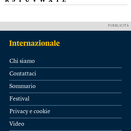
R
S
T
U
V
W
X
Y
Z
PUBBLICITÀ
Chi siamo
Contattaci
Sommario
Festival
Privacy e cookie
Video