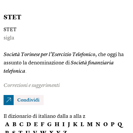
STET
STET
sigla
Società Torinese per l’Esercizio Telefonico
, che oggi ha
assunto la denominazione di
Società finanziaria
telefonica
.
Correzioni e suggerimenti
Condividi
Il dizionario di italiano dalla a alla z
A
B
C
D
E
F
G
H
I
J
K
L
M
N
O
P
Q