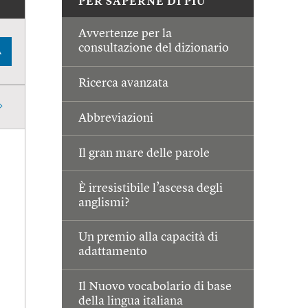
PER SAPERNE DI PIÙ
Avvertenze per la
consultazione del dizionario
A
Ricerca avanzata
Abbreviazioni
Il gran mare delle parole
È irresistibile l’ascesa degli
anglismi?
Un premio alla capacità di
adattamento
Il Nuovo vocabolario di base
della lingua italiana