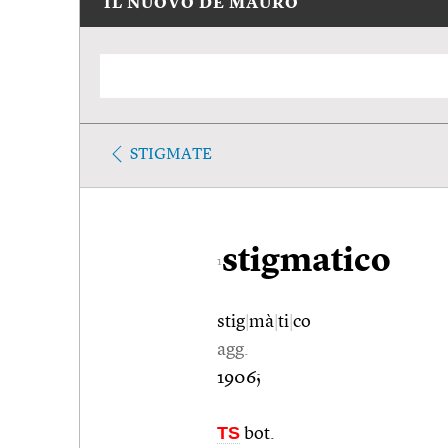
IL NUOVO DE MAURO
STIGMATE
stigmatico
1
stig
|
mà
|
ti
|
co
agg.
1906;
TS
bot.