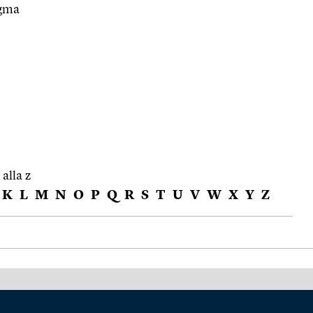
igma
 alla z
K
L
M
N
O
P
Q
R
S
T
U
V
W
X
Y
Z