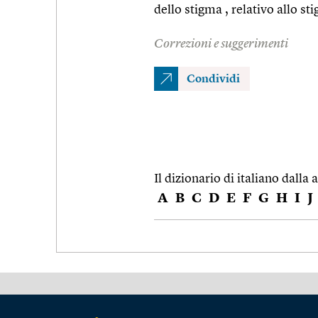
dello stigma , relativo allo st
Correzioni e suggerimenti
Condividi
Il dizionario di italiano dalla a
A
B
C
D
E
F
G
H
I
J