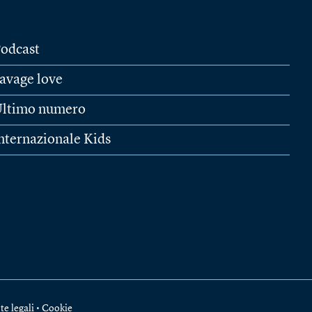
odcast
avage love
ltimo numero
nternazionale Kids
te legali
•
Cookie