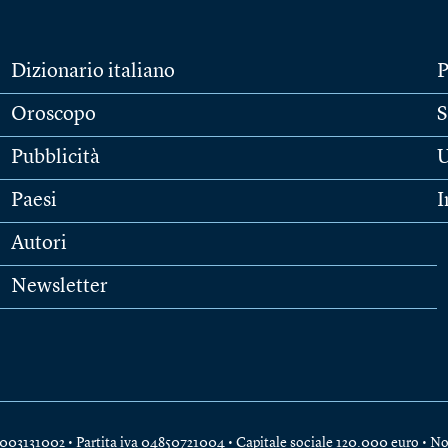
Dizionario italiano
P
Oroscopo
S
Pubblicità
U
Paesi
I
Autori
Newsletter
e 04003131002 • Partita iva 04850721004 • Capitale sociale 120.000 euro •
No