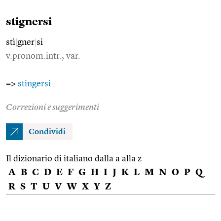
stignersi
stì
|
gner
|
si
v.pronom.intr., var.
=>
stingersi
.
Correzioni e suggerimenti
Condividi
Il dizionario di italiano dalla a alla z
A
B
C
D
E
F
G
H
I
J
K
L
M
N
O
P
Q
R
S
T
U
V
W
X
Y
Z