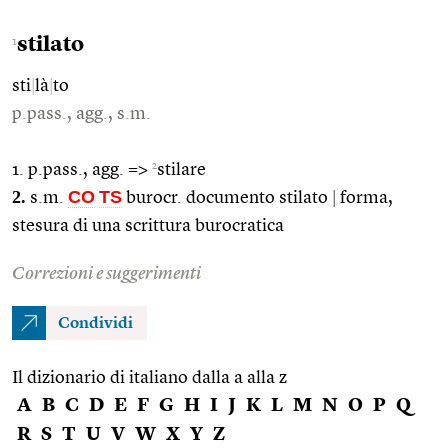
stilato
1
sti
|
là
|
to
p.pass., agg., s.m.
2
1. p.pass., agg. =>
stilare
2.
CO
TS
s.m.
burocr. documento stilato
|
forma,
stesura di una scrittura burocratica
Correzioni e suggerimenti
Condividi
Il dizionario di italiano dalla a alla z
A
B
C
D
E
F
G
H
I
J
K
L
M
N
O
P
Q
R
S
T
U
V
W
X
Y
Z