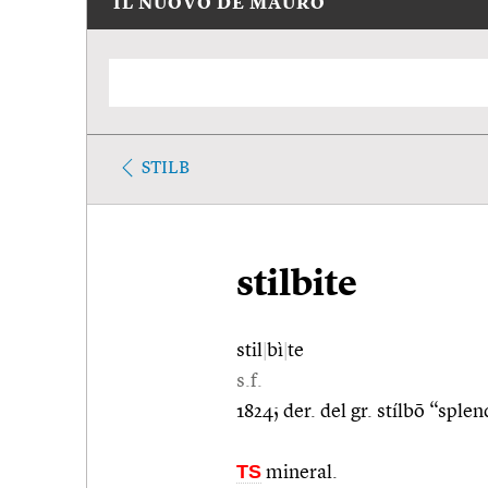
IL NUOVO DE MAURO
STILB
stilbite
stil
|
bì
|
te
s.f.
1824; der. del gr. stílbō “spl
TS
mineral.