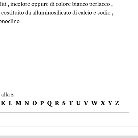
iti , incolore oppure di colore bianco perlaceo ,
costituito da alluminosilicato di calcio e sodio ,
monoclino
 alla z
K
L
M
N
O
P
Q
R
S
T
U
V
W
X
Y
Z