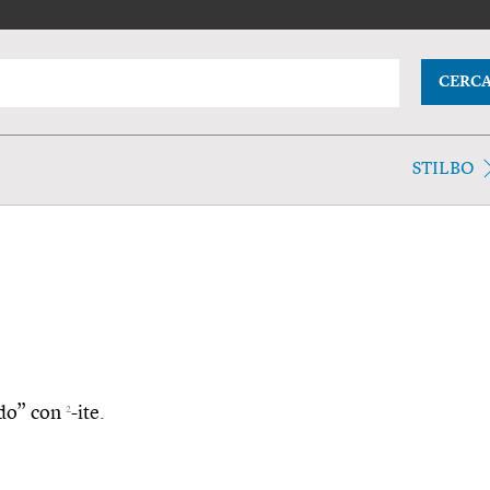
CERC
STILBO
2
endo” con
-ite.