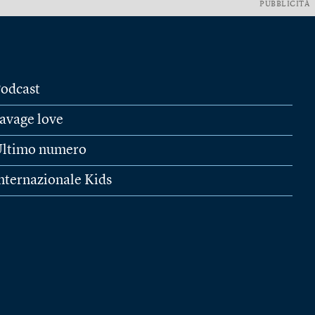
PUBBLICITÀ
odcast
avage love
ltimo numero
nternazionale Kids