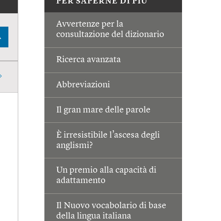
PER SAPERNE DI PIÙ
Avvertenze per la
consultazione del dizionario
A
Ricerca avanzata
Abbreviazioni
Il gran mare delle parole
È irresistibile l’ascesa degli
anglismi?
Un premio alla capacità di
adattamento
Il Nuovo vocabolario di base
della lingua italiana