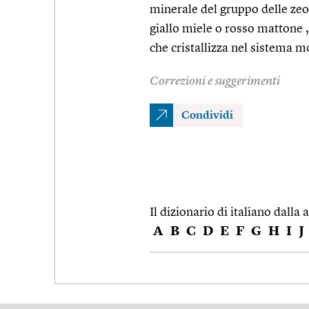
minerale del gruppo delle zeol
giallo miele o rosso mattone , 
che cristallizza nel sistema 
Correzioni e suggerimenti
Condividi
Il dizionario di italiano dalla a
A
B
C
D
E
F
G
H
I
J