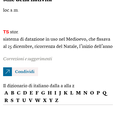
loc.s.m.
TS
stor.
sistema di datazione in uso nel Medioevo, che fissava
al 25 dicembre, ricorrenza del Natale, l’inizio dell’anno
Correzioni e suggerimenti
Condividi
Il dizionario di italiano dalla a alla z
A
B
C
D
E
F
G
H
I
J
K
L
M
N
O
P
Q
R
S
T
U
V
W
X
Y
Z