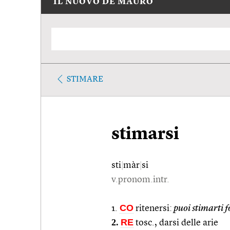
IL NUOVO DE MAURO
STIMARE
stimarsi
sti
|
màr
|
si
v.pronom.intr.
CO
1.
ritenersi:
puoi stimarti fo
2.
RE
tosc., darsi delle arie