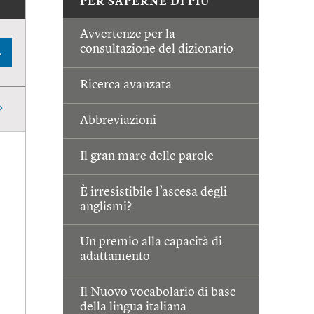
PER SAPERNE DI PIÙ
Avvertenze per la
consultazione del dizionario
A
Ricerca avanzata
Abbreviazioni
Il gran mare delle parole
È irresistibile l’ascesa degli
anglismi?
Un premio alla capacità di
adattamento
Il Nuovo vocabolario di base
della lingua italiana