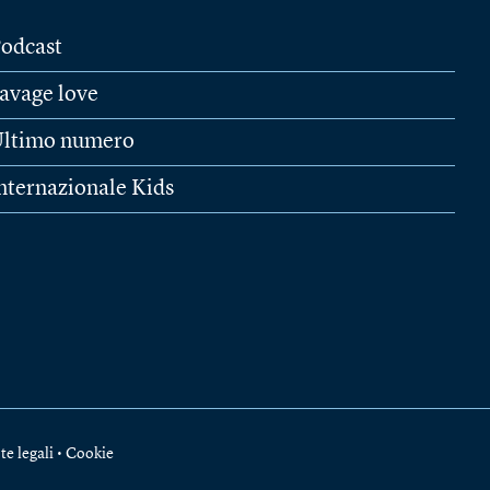
odcast
avage love
ltimo numero
nternazionale Kids
te legali
•
Cookie