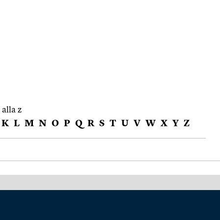
 alla z
K
L
M
N
O
P
Q
R
S
T
U
V
W
X
Y
Z