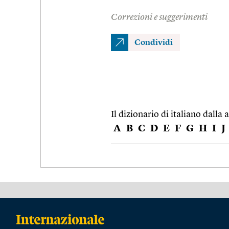
Correzioni e suggerimenti
Condividi
Il dizionario di italiano dalla a
A
B
C
D
E
F
G
H
I
J