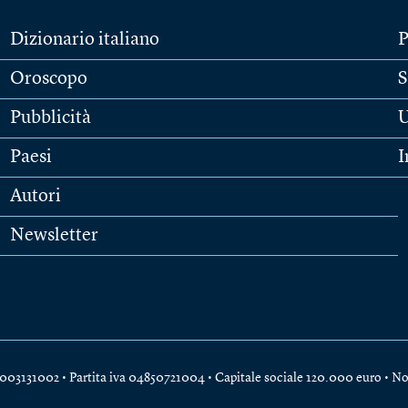
Dizionario italiano
P
Oroscopo
S
Pubblicità
U
Paesi
I
Autori
Newsletter
e 04003131002 • Partita iva 04850721004 • Capitale sociale 120.000 euro •
No