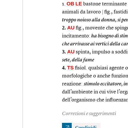
OB
LE
1.
bastone terminante c
animali da lavoro
|
fig., fasti
troppo noioso alla donna, si pen
2.
AU
fig., movente che spinge
incitamento:
ha bisogno di stim
che arrivasse ai vertici della ca
3.
AU
spinta, impulso a soddis
sete
,
della fame
4.
TS
fisiol. qualsiasi agente
morfologiche o anche funzional
reazione:
stimolo eccitatore
,
in
dall’ambiente in cui vive l’or
dell’organismo che influenzan
Correzioni e suggerimenti
Condividi