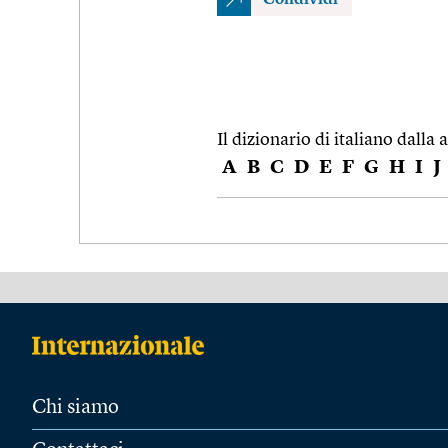
Il dizionario di italiano dalla a
A
B
C
D
E
F
G
H
I
J
Chi siamo