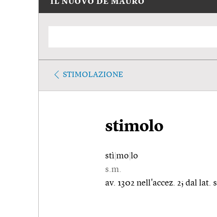
IL NUOVO DE MAURO
STIMOLAZIONE
stimolo
stì
|
mo
|
lo
s.m.
av. 1302 nell'accez. 2; dal lat.