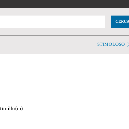
CERC
STIMOLOSO
 stĭmŭlu(m).