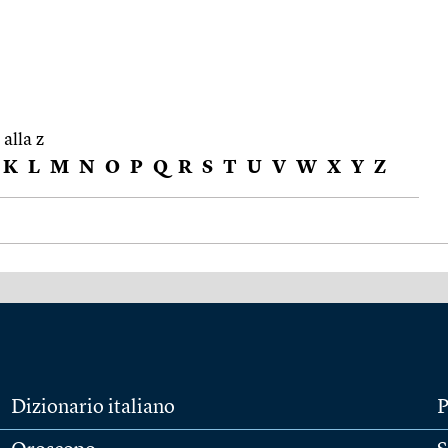
 alla z
K
L
M
N
O
P
Q
R
S
T
U
V
W
X
Y
Z
Dizionario italiano
P