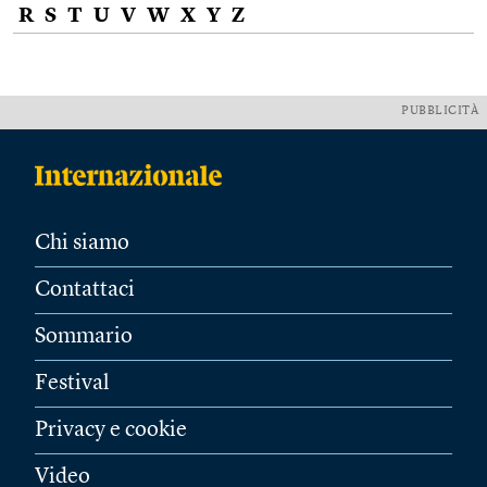
R
S
T
U
V
W
X
Y
Z
PUBBLICITÀ
Chi siamo
Contattaci
Sommario
Festival
Privacy e cookie
Video