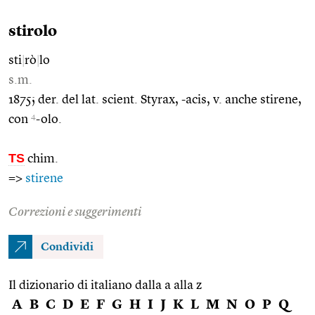
stirolo
sti
|
rò
|
lo
s.m.
1875; der. del lat. scient. Styrax, -acis, v. anche stirene,
4
con
-olo.
TS
chim.
=>
stirene
Correzioni e suggerimenti
Condividi
Il dizionario di italiano dalla a alla z
A
B
C
D
E
F
G
H
I
J
K
L
M
N
O
P
Q