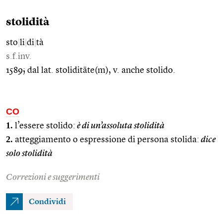
stolidità
sto
|
li
|
di
|
tà
s.f.inv.
1589; dal lat. stoliditāte(m), v. anche stolido.
CO
1.
l’essere stolido:
è di un’assoluta stolidità
2.
atteggiamento o espressione di persona stolida:
dice
solo stolidità
Correzioni e suggerimenti
Condividi