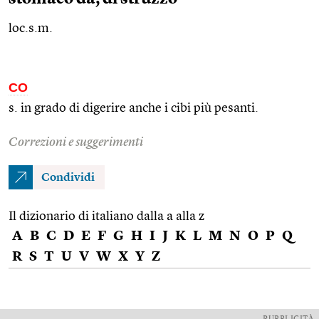
loc.s.m.
CO
s. in grado di digerire anche i cibi più pesanti.
Correzioni e suggerimenti
Condividi
Il dizionario di italiano dalla a alla z
A
B
C
D
E
F
G
H
I
J
K
L
M
N
O
P
Q
R
S
T
U
V
W
X
Y
Z