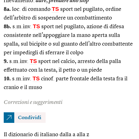
rilevamento:
dare
,
prendere uno stop
8a.
TS
loc. di comando
sport nel pugilato, ordine
dell’arbitro di sospendere un combattimento
8b.
TS
s.m.inv.
sport nel pugilato, azione di difesa
consistente nell’appoggiare la mano aperta sulla
spalla, sul bicipite o sul guanto dell’altro combattente
per impedirgli di sferrare il colpo
9.
TS
s.m.inv.
sport nel calcio, arresto della palla
effettuato con la testa, il petto o un piede
10.
TS
s.m.inv.
cinof. parte frontale della testa fra il
cranio e il muso
Correzioni e suggerimenti
Condividi
Il dizionario di italiano dalla a alla z