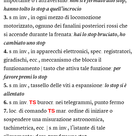
importante o l’attraversino:
non si è fermato allo stop
,
hanno tolto lo stop a quell’incrocio
3.
s.m.inv., in ogni mezzo di locomozione
motorizzato, ognuno dei fanalini posteriori rossi che
si accende durante la frenata:
hai lo stop bruciato
,
ho
cambiato uno stop
4.
s.m.inv., in apparecchi elettronici, spec. registratori,
giradischi, ecc., meccanismo che blocca il
funzionamento
|
tasto che attiva tale funzione:
per
favore premi lo stop
5.
s.m.inv., tassello delle viti a espansione:
lo stop si è
allentato
6.
TS
s.m.inv.
burocr. nei telegrammi, punto fermo
7.
TS
loc. di comando
mar. ordine di iniziare o
sospendere una misurazione astronomica,
tachimetrica, ecc.
|
s.m.inv., l’istante di tale