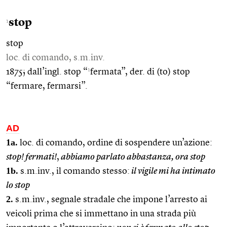
stop
1
stop
loc. di comando, s.m.inv.
1
1875; dall’ingl. stop “
fermata”, der. di (to) stop
“fermare, fermarsi”.
AD
1a.
loc. di comando, ordine di sospendere un’azione:
stop! fermati!
,
abbiamo parlato abbastanza, ora stop
1b.
s.m.inv., il comando stesso:
il vigile mi ha intimato
lo stop
2.
s.m.inv., segnale stradale che impone l’arresto ai
veicoli prima che si immettano in una strada più