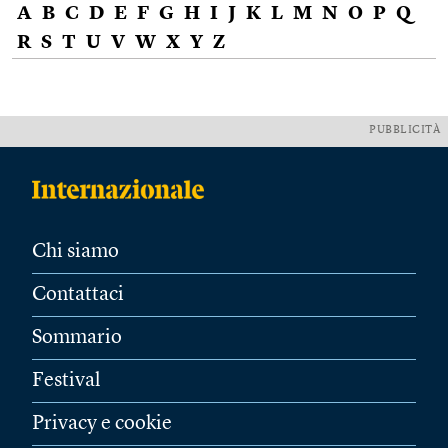
A
B
C
D
E
F
G
H
I
J
K
L
M
N
O
P
Q
R
S
T
U
V
W
X
Y
Z
PUBBLICITÀ
Chi siamo
Contattaci
Sommario
Festival
Privacy e cookie