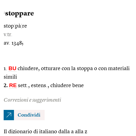
stoppare
2
stop
|
pà
|
re
v.tr.
av. 1348;
BU
1.
chiudere, otturare con la stoppa o con materiali
simili
2.
RE
sett., estens., chiudere bene
Correzioni e suggerimenti
Condividi
Il dizionario di italiano dalla a alla z