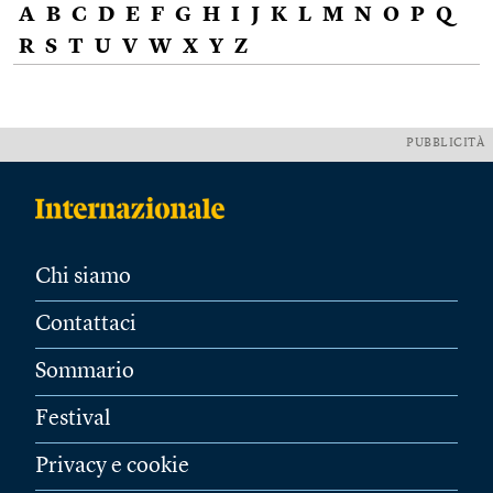
A
B
C
D
E
F
G
H
I
J
K
L
M
N
O
P
Q
R
S
T
U
V
W
X
Y
Z
PUBBLICITÀ
Chi siamo
Contattaci
Sommario
Festival
Privacy e cookie