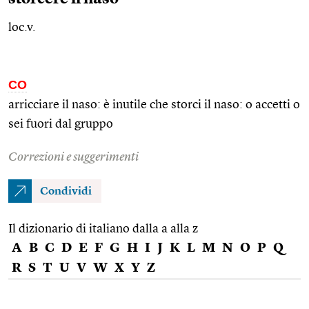
loc.v.
CO
arricciare il naso: è inutile che storci il naso: o accetti o
sei fuori dal gruppo
Correzioni e suggerimenti
Condividi
Il dizionario di italiano dalla a alla z
A
B
C
D
E
F
G
H
I
J
K
L
M
N
O
P
Q
R
S
T
U
V
W
X
Y
Z