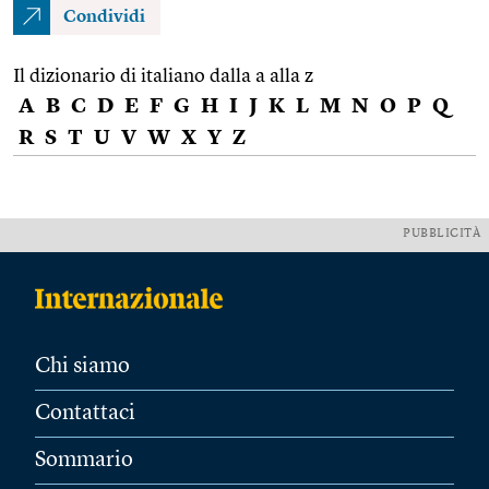
Condividi
Il dizionario di italiano dalla a alla z
A
B
C
D
E
F
G
H
I
J
K
L
M
N
O
P
Q
R
S
T
U
V
W
X
Y
Z
PUBBLICITÀ
Chi siamo
Contattaci
Sommario