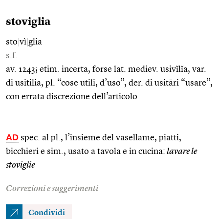
stoviglia
sto
|
vì
|
glia
s.f.
av. 1243; etim. incerta, forse lat. mediev. usivĭlĭa, var.
di usitilia, pl. “cose utili, d’uso”, der. di usitāri “usare”,
con errata discrezione dell’articolo.
AD
spec. al pl., l’insieme del vasellame, piatti,
bicchieri e sim., usato a tavola e in cucina:
lavare le
stoviglie
Correzioni e suggerimenti
Condividi