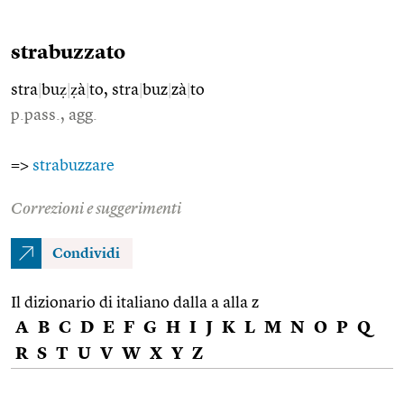
strabuzzato
stra
|
buẓ
|
ẓà
|
to, stra
|
buz
|
zà
|
to
p.pass., agg.
=>
strabuzzare
Correzioni e suggerimenti
Condividi
Il dizionario di italiano dalla a alla z
A
B
C
D
E
F
G
H
I
J
K
L
M
N
O
P
Q
R
S
T
U
V
W
X
Y
Z