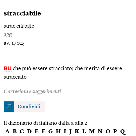
stracciabile
strac
|
cià
|
bi
|
le
agg.
av. 1704;
BU
che può essere stracciato; che merita di essere
stracciato
Correzioni e suggerimenti
Condividi
Il dizionario di italiano dalla a alla z
A
B
C
D
E
F
G
H
I
J
K
L
M
N
O
P
Q