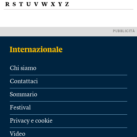
R
S
T
U
V
W
X
Y
Z
PUBBLICITÀ
Chi siamo
Contattaci
Sommario
Festival
Privacy e cookie
Video