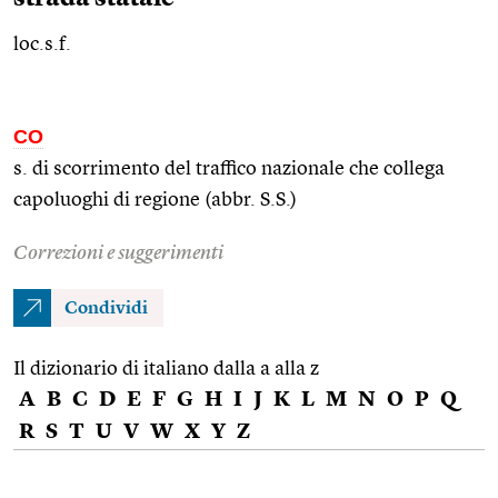
loc.s.f.
CO
s. di scorrimento del traffico nazionale che collega
capoluoghi di regione (abbr. S.S.)
Correzioni e suggerimenti
Condividi
Il dizionario di italiano dalla a alla z
A
B
C
D
E
F
G
H
I
J
K
L
M
N
O
P
Q
R
S
T
U
V
W
X
Y
Z