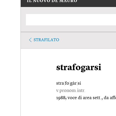
IL NUOVO DE MAURO
STRAFILATO
strafogarsi
stra
|
fo
|
gàr
|
si
v.pronom.intr.
1988; voce di area sett., da af