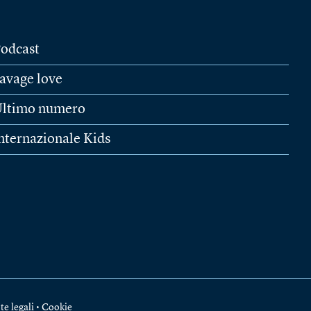
odcast
avage love
ltimo numero
nternazionale Kids
te legali
•
Cookie