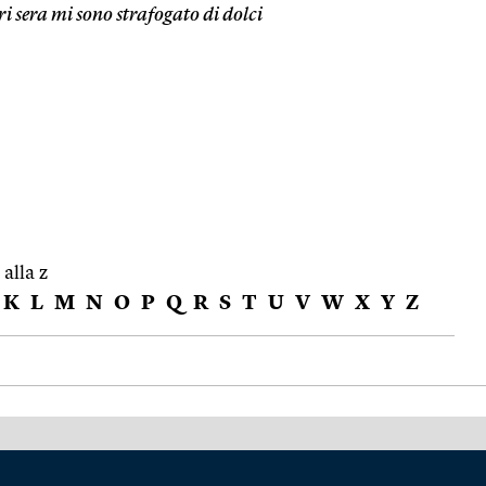
ri sera mi sono strafogato di dolci
 alla z
K
L
M
N
O
P
Q
R
S
T
U
V
W
X
Y
Z