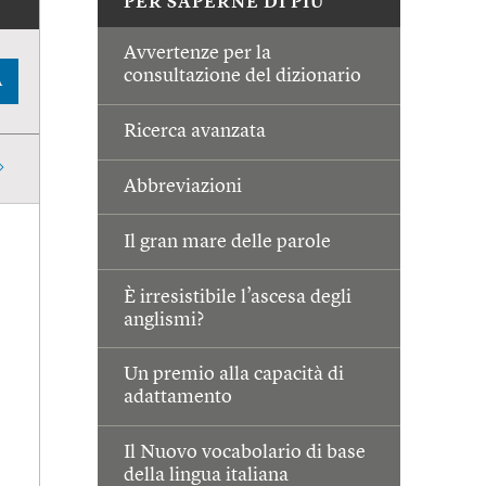
PER SAPERNE DI PIÙ
Avvertenze per la
consultazione del dizionario
A
Ricerca avanzata
Abbreviazioni
Il gran mare delle parole
È irresistibile l’ascesa degli
anglismi?
Un premio alla capacità di
adattamento
Il Nuovo vocabolario di base
della lingua italiana