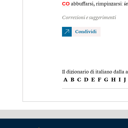
CO
abbuffarsi, rimpinzarsi:
ie
Correzioni e suggerimenti
Condividi
Il dizionario di italiano dalla a
A
B
C
D
E
F
G
H
I
J