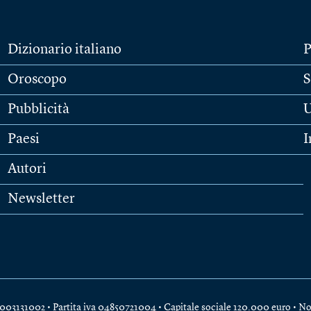
Dizionario italiano
P
Oroscopo
S
Pubblicità
U
Paesi
I
Autori
Newsletter
e 04003131002 • Partita iva 04850721004 • Capitale sociale 120.000 euro •
No