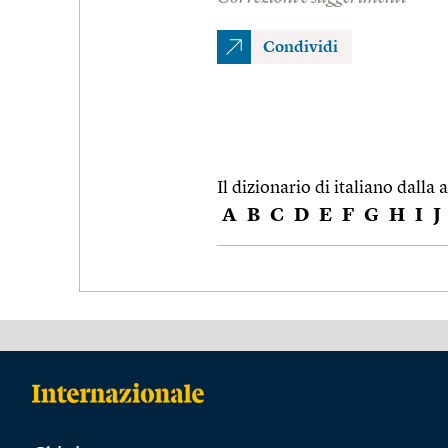
Condividi
Il dizionario di italiano dalla a
A
B
C
D
E
F
G
H
I
J