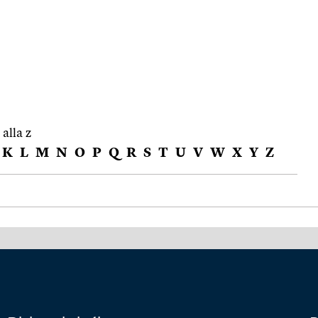
 alla z
K
L
M
N
O
P
Q
R
S
T
U
V
W
X
Y
Z