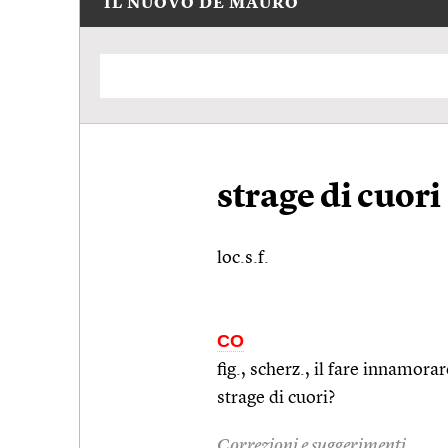
IL NUOVO DE MAURO
strage di cuori
loc.s.f.
CO
fig.,
scherz.
, il fare innamorar
strage di cuori?
Correzioni e suggerimenti