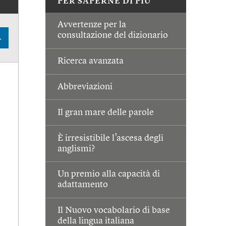
PER SAPERNE DI PIÙ
Avvertenze per la
consultazione del dizionario
A
Ricerca avanzata
Abbreviazioni
Il gran mare delle parole
È irresistibile l’ascesa degli
anglismi?
Un premio alla capacità di
adattamento
Il Nuovo vocabolario di base
della lingua italiana