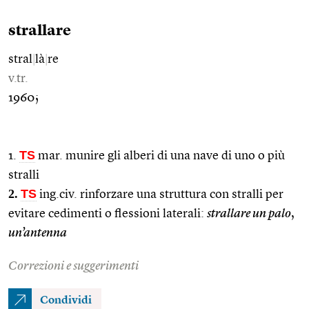
strallare
stral
|
là
|
re
v.tr.
1960;
TS
1.
mar. munire gli alberi di una nave di uno o più
stralli
2.
TS
ing.civ. rinforzare una struttura con stralli per
evitare cedimenti o flessioni laterali:
strallare un palo
,
un’antenna
Correzioni e suggerimenti
Condividi