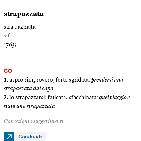
strapazzata
stra
|
paz
|
zà
|
ta
s.f.
1763;
CO
1.
aspro rimprovero, forte sgridata:
prendersi una
strapazzata dal capo
2.
lo strapazzarsi; faticata, sfacchinata:
quel viaggio è
stato una strapazzata
Correzioni e suggerimenti
Condividi