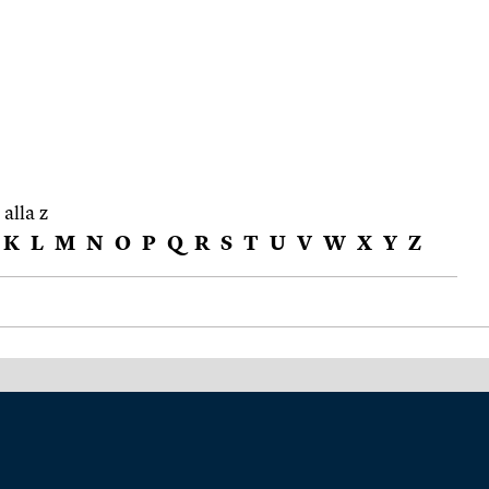
 alla z
K
L
M
N
O
P
Q
R
S
T
U
V
W
X
Y
Z