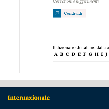
Correzioni e suggerimenti
Condividi
Il dizionario di italiano dalla a
A
B
C
D
E
F
G
H
I
J