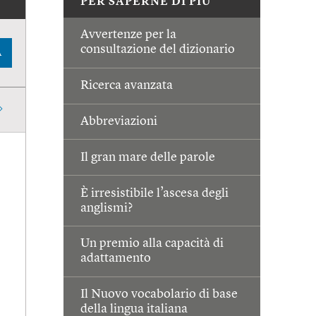
PER SAPERNE DI PIÙ
Avvertenze per la
consultazione del dizionario
A
Ricerca avanzata
Abbreviazioni
Il gran mare delle parole
È irresistibile l’ascesa degli
anglismi?
Un premio alla capacità di
adattamento
Il Nuovo vocabolario di base
della lingua italiana