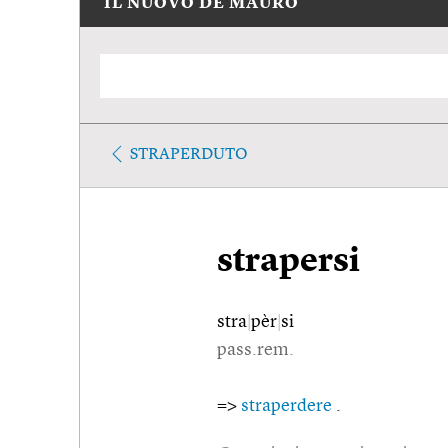
IL NUOVO DE MAURO
STRAPERDUTO
strapersi
stra
|
pèr
|
si
pass.rem.
=>
straperdere
.