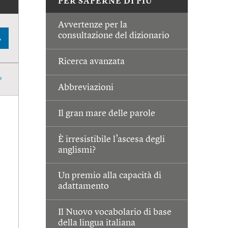
PER SAPERNE DI PIÙ
Avvertenze per la
consultazione del dizionario
A
Ricerca avanzata
Abbreviazioni
Il gran mare delle parole
È irresistibile l’ascesa degli
anglismi?
Un premio alla capacità di
adattamento
Il Nuovo vocabolario di base
della lingua italiana