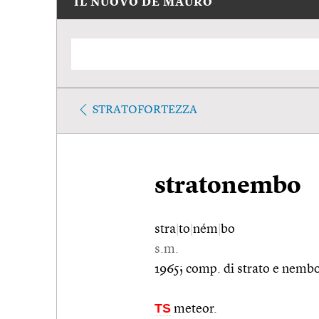
IL NUOVO DE MAURO
STRATOFORTEZZA
stratonembo
stra
|
to
|
ném
|
bo
s.m.
1965; comp. di strato e nemb
TS
meteor.