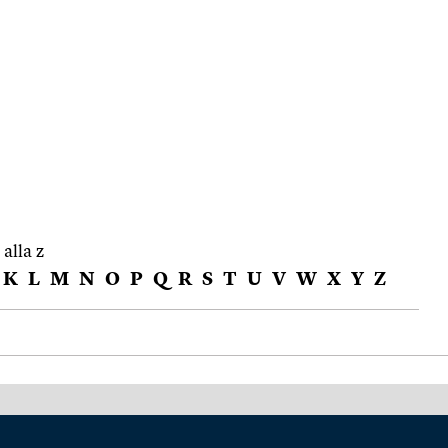
 alla z
K
L
M
N
O
P
Q
R
S
T
U
V
W
X
Y
Z