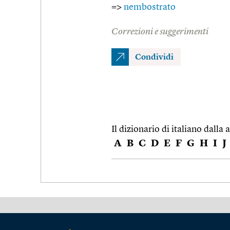
=>
nembostrato
Correzioni e suggerimenti
Condividi
Il dizionario di italiano dalla a
A
B
C
D
E
F
G
H
I
J