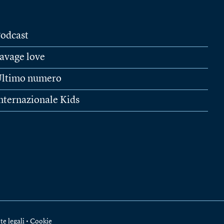
odcast
avage love
ltimo numero
nternazionale Kids
te legali
•
Cookie