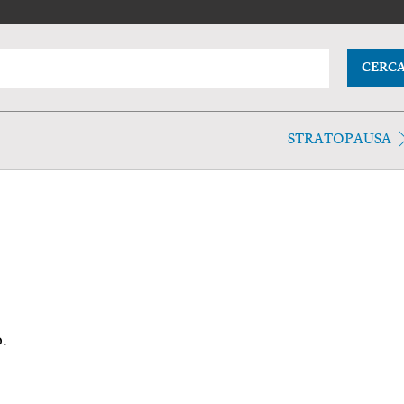
CERC
STRATOPAUSA
o.