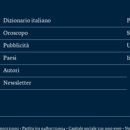
Dizionario italiano
P
Oroscopo
S
Pubblicità
U
Paesi
I
Autori
Newsletter
e 04003131002 • Partita iva 04850721004 • Capitale sociale 120.000 euro •
No