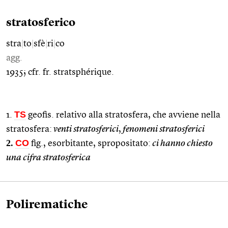
stratosferico
stra
|
to
|
sfè
|
ri
|
co
agg.
1935; cfr. fr. stratsphérique.
TS
1.
geofis. relativo alla stratosfera, che avviene nella
stratosfera:
venti stratosferici
,
fenomeni stratosferici
2.
CO
fig., esorbitante, spropositato:
ci hanno chiesto
una cifra stratosferica
Polirematiche