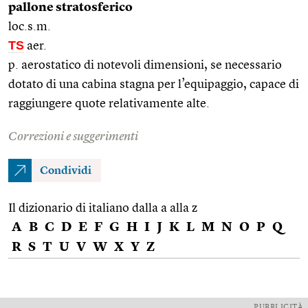
pallone stratosferico
loc.s.m.
TS
aer.
p. aerostatico di notevoli dimensioni, se necessario
dotato di una cabina stagna per l’equipaggio, capace di
raggiungere quote relativamente alte.
Correzioni e suggerimenti
Condividi
Il dizionario di italiano dalla a alla z
A
B
C
D
E
F
G
H
I
J
K
L
M
N
O
P
Q
R
S
T
U
V
W
X
Y
Z
PUBBLICITÀ