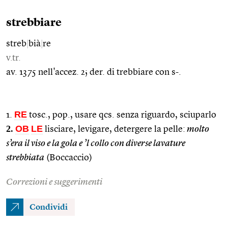
strebbiare
streb
|
bià
|
re
v.tr.
av. 1375 nell'accez. 2; der. di trebbiare con s-.
RE
1.
tosc., pop., usare qcs. senza riguardo, sciuparlo
2.
OB
LE
lisciare, levigare, detergere la pelle:
molto
s’era il viso e la gola e ’l collo con diverse lavature
strebbiata
(Boccaccio)
Correzioni e suggerimenti
Condividi