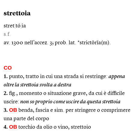
strettoia
stret
|
tó
|
ia
s.f.
av. 1300 nell'accez. 3; prob. lat. *strictōrĭa(m).
CO
1.
punto, tratto in cui una strada si restringe:
appena
oltre la strettoia svolta a destra
2.
fig., momento o situazione grave, da cui è difficile
uscire:
non so proprio come uscire da questa strettoia
3.
OB
benda, fascia e sim. per stringere o comprimere
una parte del corpo
4.
OB
torchio da olio o vino, strettoio