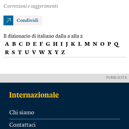
Correzioni e suggerimenti
Condividi
Il dizionario di italiano dalla a alla z
A
B
C
D
E
F
G
H
I
J
K
L
M
N
O
P
Q
R
S
T
U
V
W
X
Y
Z
PUBBLICITÀ
Chi siamo
Contattaci