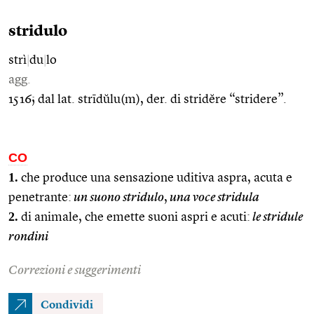
stridulo
strì
|
du
|
lo
agg.
1516; dal lat. strīdŭlu(m), der. di stridĕre “stridere”.
CO
1.
che produce una sensazione uditiva aspra, acuta e
penetrante:
un suono stridulo
,
una voce stridula
2.
di animale, che emette suoni aspri e acuti:
le stridule
rondini
Correzioni e suggerimenti
Condividi