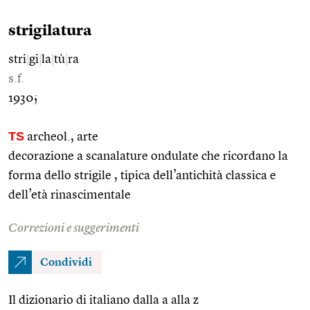
strigilatura
stri
|
gi
|
la
|
tù
|
ra
s.f.
1930;
TS
archeol., arte
decorazione a scanalature ondulate che ricordano la
forma dello strigile , tipica dell’antichità classica e
dell’età rinascimentale
Correzioni e suggerimenti
Condividi
Il dizionario di italiano dalla a alla z