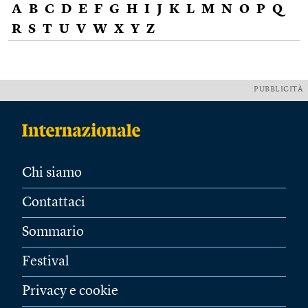
A
B
C
D
E
F
G
H
I
J
K
L
M
N
O
P
Q
R
S
T
U
V
W
X
Y
Z
PUBBLICITÀ
Chi siamo
Contattaci
Sommario
Festival
Privacy e cookie