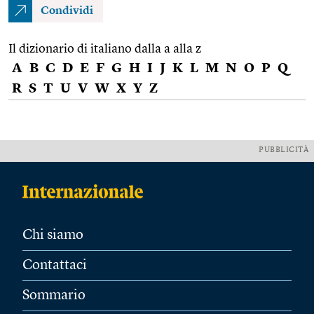
Condividi
Il dizionario di italiano dalla a alla z
A
B
C
D
E
F
G
H
I
J
K
L
M
N
O
P
Q
R
S
T
U
V
W
X
Y
Z
PUBBLICITÀ
Chi siamo
Contattaci
Sommario