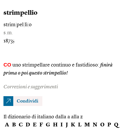
strimpellio
strim
|
pel
|
lì
|
o
s.m.
1873;
CO
uno strimpellare continuo e fastidioso:
finirà
prima o poi questo strimpellio!
Correzioni e suggerimenti
Condividi
Il dizionario di italiano dalla a alla z
A
B
C
D
E
F
G
H
I
J
K
L
M
N
O
P
Q