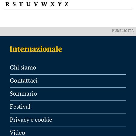
R
S
T
U
V
W
X
Y
Z
PUBBLICITÀ
Chi siamo
Contattaci
Sommario
Festival
Privacy e cookie
Video