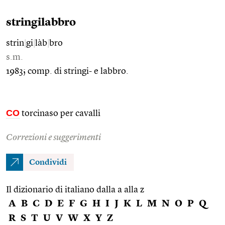
stringilabbro
strin
|
gi
|
làb
|
bro
s.m.
1983; comp. di stringi- e labbro.
CO
torcinaso per cavalli
Correzioni e suggerimenti
Condividi
Il dizionario di italiano dalla a alla z
A
B
C
D
E
F
G
H
I
J
K
L
M
N
O
P
Q
R
S
T
U
V
W
X
Y
Z