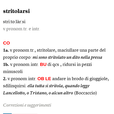
stritolarsi
stri
|
to
|
làr
|
si
v.pronom.tr. e intr.
CO
1a.
v.pronom.tr., stritolare, maciullare una parte del
proprio corpo:
mi sono stritolato un dito nella pressa
1b.
BU
v.pronom.intr.
di qcs., ridursi in pezzi
minuscoli
2.
OB
LE
v.pronom.intr.
andare in brodo di giuggiole,
sdilinquirsi:
ella tutta si stritola, quando legge
Lancellotto, o Tristano, o alcun altro
(Boccaccio)
Correzioni e suggerimenti