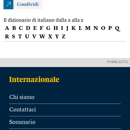
Condividi
Il dizionario di italiano dalla a alla z
A
B
C
D
E
F
G
H
I
J
K
L
M
N
O
P
Q
R
S
T
U
V
W
X
Y
Z
PUBBLICITÀ
Chi siamo
Contattaci
Sommario