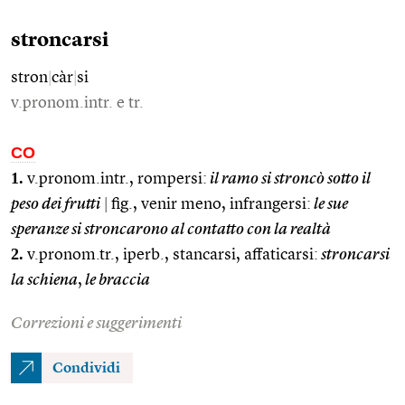
stroncarsi
stron
|
càr
|
si
v.pronom.intr. e tr.
CO
1.
v.pronom.intr., rompersi:
il ramo si stroncò sotto il
peso dei frutti
|
fig., venir meno, infrangersi:
le sue
speranze si stroncarono al contatto con la realtà
2.
v.pronom.tr., iperb., stancarsi, affaticarsi:
stroncarsi
la schiena
,
le braccia
Correzioni e suggerimenti
Condividi