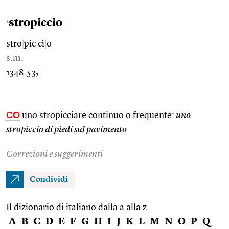
stropiccio
1
stro
|
pic
|
cì
|
o
s.m.
1348-53;
CO
uno stropicciare continuo o frequente:
uno
stropiccio di piedi sul pavimento
Correzioni e suggerimenti
Condividi
Il dizionario di italiano dalla a alla z
A
B
C
D
E
F
G
H
I
J
K
L
M
N
O
P
Q