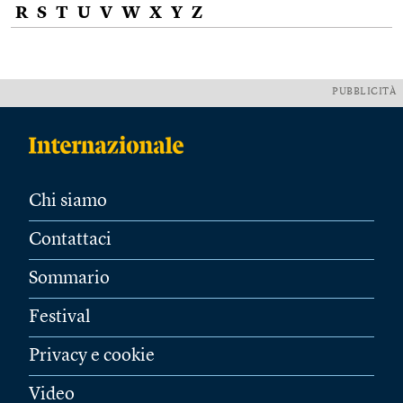
R
S
T
U
V
W
X
Y
Z
PUBBLICITÀ
Chi siamo
Contattaci
Sommario
Festival
Privacy e cookie
Video