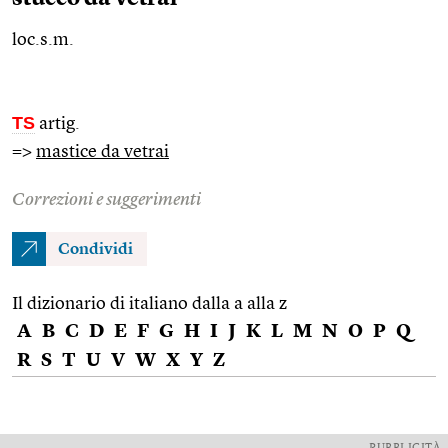
loc.s.m.
TS
artig.
=>
mastice da vetrai
Correzioni e suggerimenti
Condividi
Il dizionario di italiano dalla a alla z
A
B
C
D
E
F
G
H
I
J
K
L
M
N
O
P
Q
R
S
T
U
V
W
X
Y
Z