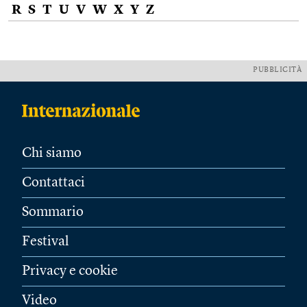
R
S
T
U
V
W
X
Y
Z
PUBBLICITÀ
Chi siamo
Contattaci
Sommario
Festival
Privacy e cookie
Video