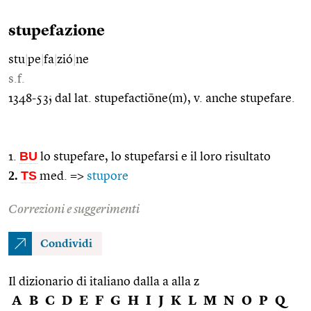
stupefazione
stu
|
pe
|
fa
|
zió
|
ne
s.f.
1348-53; dal lat. stupefactiōne(m), v. anche stupefare.
BU
1.
lo stupefare, lo stupefarsi e il loro risultato
2.
TS
med. =>
stupore
Correzioni e suggerimenti
Condividi
Il dizionario di italiano dalla a alla z
A
B
C
D
E
F
G
H
I
J
K
L
M
N
O
P
Q