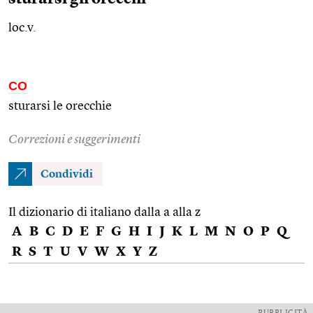
loc.v.
CO
sturarsi le orecchie
Correzioni e suggerimenti
Condividi
Il dizionario di italiano dalla a alla z
A
B
C
D
E
F
G
H
I
J
K
L
M
N
O
P
Q
R
S
T
U
V
W
X
Y
Z