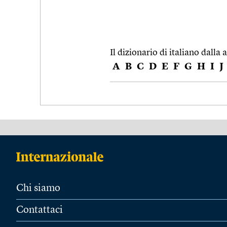
Il dizionario di italiano dalla a
A
B
C
D
E
F
G
H
I
J
Chi siamo
Contattaci