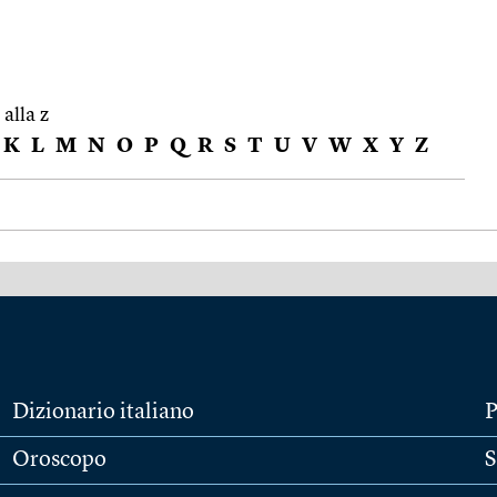
 alla z
K
L
M
N
O
P
Q
R
S
T
U
V
W
X
Y
Z
Dizionario italiano
P
Oroscopo
S