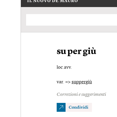
IL NUOVO DE MAURO
su per giù
loc.avv.
var. =>
suppergiù
Correzioni e suggerimenti
Condividi