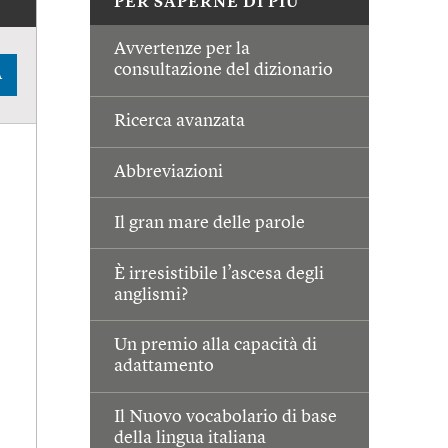
PER SAPERNE DI PIÙ
Avvertenze per la
consultazione del dizionario
A
Ricerca avanzata
Abbreviazioni
Il gran mare delle parole
È irresistibile l’ascesa degli
anglismi?
Un premio alla capacità di
adattamento
Il Nuovo vocabolario di base
della lingua italiana