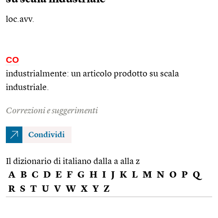
loc.avv.
CO
industrialmente: un articolo prodotto su scala
industriale.
Correzioni e suggerimenti
Condividi
Il dizionario di italiano dalla a alla z
A
B
C
D
E
F
G
H
I
J
K
L
M
N
O
P
Q
R
S
T
U
V
W
X
Y
Z