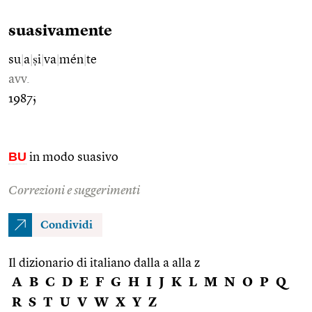
suasivamente
su
|
a
|
ṣi
|
va
|
mén
|
te
avv.
1987;
BU
in modo suasivo
Correzioni e suggerimenti
Condividi
Il dizionario di italiano dalla a alla z
A
B
C
D
E
F
G
H
I
J
K
L
M
N
O
P
Q
R
S
T
U
V
W
X
Y
Z