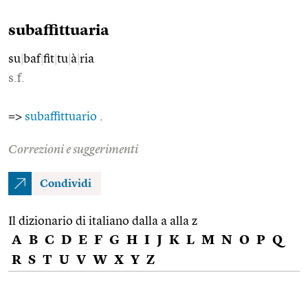
subaffittuaria
su
|
baf
|
fit
|
tu
|
à
|
ria
s.f.
=>
subaffittuario
.
Correzioni e suggerimenti
Condividi
Il dizionario di italiano dalla a alla z
A
B
C
D
E
F
G
H
I
J
K
L
M
N
O
P
Q
R
S
T
U
V
W
X
Y
Z