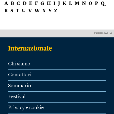
A
B
C
D
E
F
G
H
I
J
K
L
M
N
O
P
Q
R
S
T
U
V
W
X
Y
Z
PUBBLICITÀ
Chi siamo
Contattaci
Sommario
Festival
Privacy e cookie