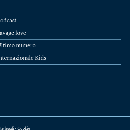
odcast
avage love
ltimo numero
nternazionale Kids
te legali
•
Cookie