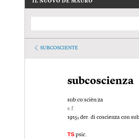
IL NUOVO DE MAURO
SUBCOSCIENTE
subcoscienza
sub
|
co
|
scièn
|
za
s.f.
1915; der. di coscienza con sub
TS
psic.