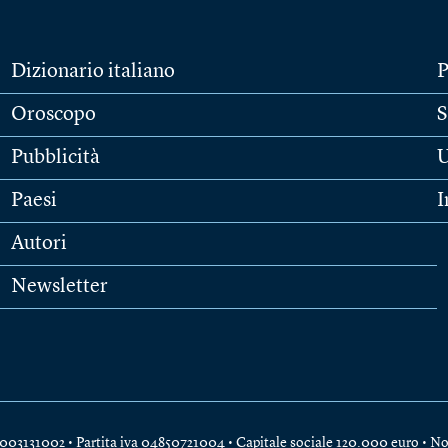
Dizionario italiano
P
Oroscopo
S
Pubblicità
U
Paesi
I
Autori
Newsletter
e 04003131002 • Partita iva 04850721004 • Capitale sociale 120.000 euro •
No