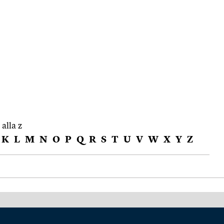
 alla z
K
L
M
N
O
P
Q
R
S
T
U
V
W
X
Y
Z