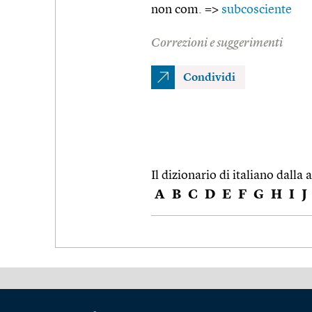
non com. =>
subcosciente
Correzioni e suggerimenti
Condividi
Il dizionario di italiano dalla a
A
B
C
D
E
F
G
H
I
J