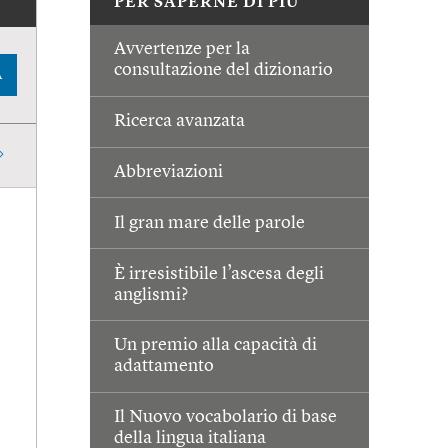
PER SAPERNE DI PIÙ
Avvertenze per la
consultazione del dizionario
A
Ricerca avanzata
Abbreviazioni
Il gran mare delle parole
È irresistibile l’ascesa degli
anglismi?
Un premio alla capacità di
adattamento
Il Nuovo vocabolario di base
della lingua italiana